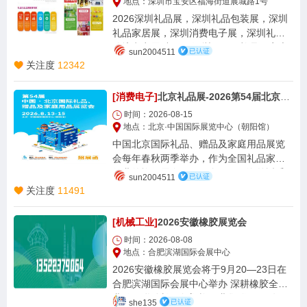
地点：深圳市宝安区福海街道展城路1号
2026深圳礼品展，深圳礼品包装展，深圳
礼品家居展，深圳消费电子展，深圳礼品
跨境电商展 中国（深圳）国际礼品及家庭
sun2004511
用品展览会，每年4月和10月的黄金采购
关注度
12342
季，在深圳奉献中国最大的礼品及家居用
品展览会。展会每年吸引十余万专业买家
[消费电子]
北京礼品展-2026第54届北京国际礼品、赠品及家庭用品展览会
前来采购各种商务礼赠品及时尚消费品，
时间：2026-08-15
买家包括代理商、分销商、批发商、礼品
地点：北京·中国国际展览中心（朝阳馆）
公司、百货商场、集团采购及终端用户。
中国北京国际礼品、赠品及家庭用品展览
会每年春秋两季举办，作为全国礼品家居
行业的旗舰展会吸引了全国乃至海外近千
sun2004511
家优质礼品供应商携新奇特产品前来展
关注度
11491
览，是年度礼品潮流资讯、原创设计及品
牌的集中发布平台。
[机械工业]
2026安徽橡胶展览会
时间：2026-08-08
地点：合肥滨湖国际会展中心
2026安徽橡胶展览会将于9月20—23日在
合肥滨湖国际会展中心举办 深耕橡胶全产
业链，联动长三角塑橡工业集群 2026年9
she135