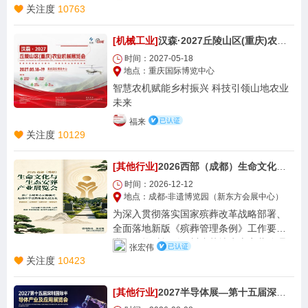
月20日至23日，2026安徽橡胶展览会将在
关注度
10763
安徽·合肥滨湖国际会展中心（合肥市滨湖
新区锦绣大道3899号）如期举行。本届展
[机械工业]
汉森·2027丘陵山区(重庆)农业机械展览会
会紧扣安徽及长三角装备制造、新能源汽
时间：2027-05-18
车、电子电气等下游产业对高性能橡胶材
地点：重庆国际博览中心
料的旺盛需求，集橡胶机械、原材料、助
智慧农机赋能乡村振兴 科技引领山地农业
剂、弹性体、轮胎及非轮胎制品、循环利
未来
用于一体，为橡胶工业上下游搭建展示、
采购、技术对接与趋势研讨的高效平台。
福来
关注度
10129
时间地点明确，产业坐标清晰 展会名称：2
026安徽橡胶展览会 举办时间：2026年9月
20日（周日）—9月23日（周三） 举办地
[其他行业]
2026西部（成都）生命文化与生态殡葬产业展览会
点：安徽·合肥滨湖国际会展中心 同期背
时间：2026-12-12
景：衔接2026世界制造业大会（9月20—2
地点：成都-非遗博览园（新东方会展中心）
3日，合肥）市场化展览板块，与“2026泛
为深入贯彻落实国家殡葬改革战略部署、
长三角⁺国际塑胶产业博览会”同馆联动，共
全面落地新版《殡葬管理条例》工作要
享塑胶—橡胶全产业链观众资源与商贸流
求，严格对标《四川省节地生态安葬管理
张宏伟
量。 覆盖橡胶工业全链条 展会规划橡胶机
办法》《四川省公益性公墓建设管理办
关注度
10423
械设备、橡胶原材料与助剂、热塑性弹性
法》等省级殡葬改革政策文件精神，持续
体、轮胎及轮胎制造技术、非轮胎橡胶制
推进惠民殡葬、文明殡葬、绿色殡葬、智
[其他行业]
2027半导体展—第十五届深圳国际半导体产业展览会
品（密封件、胶管胶带、减震件、医用橡
慧殡葬建设，大力推广节地生态安葬模