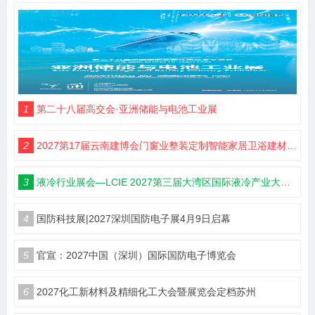
成为全球半导体产业创新与合作的核心舞
台。 三、行业盛会：共筑半导体产业新生
态 作为华南地区乃至全国半导体行业的权
威性、专业化品牌展会，本届深圳国际半
导体产业及应用展览会，是深圳电子展核
心专题展之一。今年，我们以更加宏大的
规 模、更加丰富的内涵，与各位见面： 展
1
第二十八届高交会·亚洲储能与电池工业展
览面积：70,000+ 平方米——超大规模展
示空间，覆盖全产业链 优质展商：1,200+
家——汇聚海内外半导体头部企业与优质
2
2027第17届云南建博会门窗业整装定制智能家居卫浴建材展会
供应商 专业观众：100,000+ 人次——精准
覆盖研发、生产、采购、投资全领域 我们
3
液冷行业展会—LCIE 2027第三届大湾区国际液冷产业大会暨展览会（深圳）
聚焦半导体行业创新产品、前沿技术、解
决方案与商业合作模式的深度挖 掘，为企
业提供品牌推广、产品展示、技术交流、
4
国防科技展|2027深圳国防电子展4月9日启幕
商贸对接的一站式服务，助力打通 产业链
上下游壁垒，实现资源互通与协同发展。
5
官宣：2027中国（深圳）国际国防电子博览会
作为兼具规模与影响力的行业盛会，我们
紧跟市场趋势，为国内外企业搭建提升 品
牌知名度、开拓华南及全球市场的核心桥
6
2027化工新材料及精细化工大会暨展览会定档苏州
梁，充分发挥「传递市场信息、交流先进