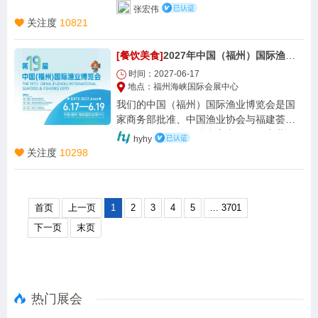
张宏伟
面推进半导体 产业升级，聚焦高端芯片设
关注度
10821
计、先进制造等重点领域，实现从「跟
跑」到「领跑」的 跨越。 二、深耕深圳：
[餐饮美食]
2027年中国（福州）国际渔业博览会|福州渔博会
打造半导体产业核心增长极 深圳，作为中
国科技创新的「策源地」，更是半导体产
时间：2027-06-17
业的核心增长极。这里既 是全国半导体产
地点：福州海峡国际会展中心
品的集散中心、应用高地，更是 IC 设计产
我们的中国（福州）国际渔业博览会是国
业的领军之城，多年保持高 速增长态势。
家商务部批准、中国渔业协会与福建荟源
依托广东省打造「全国半导体产业第三
国际展览有限公司联合主办的国际专业渔
hyhy
极」的战略布局，深圳持续加码政策与资
业展，每年6月于福州举办。
关注度
10298
金支持。2022 年出台的「20+8」产业政策
及《深圳市培育发展半导体与集成电路产
业 集群行动计划（2022-2025 年）》，明
确要完善「设计—制造—封测」全产业
首页
上一页
1
2
3
4
5
... 3701
链，攻坚 EDA 工具、半导体材料、高端芯
下一页
末页
片等「卡脖子」环节，推进 12 英寸芯片生
产线、第 三代半导体等重点项目落地。 如
今，在 5G 通信、新能源汽车、工业互联
网、大数据等产业红利与「双碳」战 略的
双重驱动下，第三代半导体的市场应用已
热门展会
全面开启，产业规模持续壮大。深圳， 正