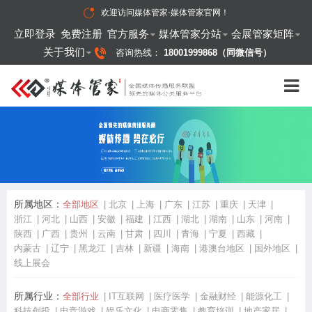
欢迎访问
媒体管家-媒体管家官网
！
立即登录
免费注册
官方服务
媒体管家分站
会展管家矩阵
关于我们
咨询热线：
18001999868（同微信号）
所属地区：
全部地区
北京
上海
广东
江苏
重庆
天津
浙江
河北
山西
安徽
福建
江西
湖北
湖南
山东
河南
陕西
广西
贵州
云南
甘肃
四川
青海
宁夏
西藏
内蒙古
辽宁
黑龙江
吉林
新疆
海南
港澳台地区
国外地区
线上展会
所属行业：
全部行业
IT互联网
医疗医学
金融财经
能源化工
科技创投
电竞游戏
娱乐文化
电商零售
教育培训
地产家居