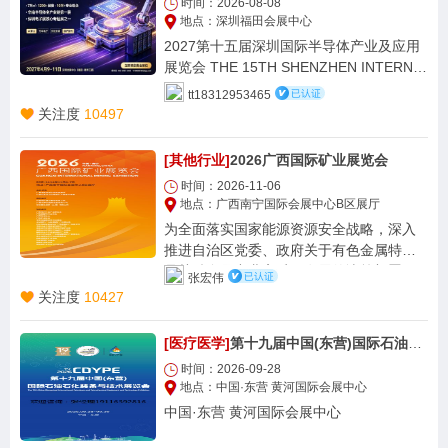
胶）、橡胶循环利用与环保设备、橡塑检
时间：2026-08-08
式、弘扬中华优秀生命礼仪文化、深化殡
测仪器等核心展区，一站式呈现从“生胶到
地点：深圳福田会展中心
葬领域移风易俗工作。 结合西南地区殡葬
制品”的完整产业图谱。 其中，橡胶机械专
2027第十五届深圳国际半导体产业及应用
产业升级、陵园生态改造、公共服务设施
区将集中展示密炼、开炼、硫化、挤出、
展览会 THE 15TH SHENZHEN INTERNA
提质、智慧殡仪数字化建设的迫切市场需
注塑、成型自动化产线；材料端覆盖丁
TIONAL SEMICONDUCTOR INDUSTRY
求，特在四川成都举办“西部（成都）生命
tt18312953465
苯、顺丁、氯丁、乙丙、丁腈、硅橡胶及
AND APPLICATION EXHIBITION 2027 时
关注度
10497
文化与生态安葬产业展览会”，本届展会
特种氟橡胶、聚氨酯弹性体；制品端直链
间： 2027年4月9-11日 Time: April 9-11, 2
以“人文生命、绿色低碳、生态节地、智慧
汽车、轨道交通、新能源电池包密封、家
027 地点： 深圳会展中心（福华三路） Lo
创新”为核心主线，集中展示现代殡葬产业
[其他行业]
2026广西国际矿业展览会
电减震、工程机械管路等安徽优势应用场
cation: Shenzhen Convention and Exhibiti
新理念、新技术、新材料、新装备、新服
时间：2026-11-06
景。
on Center (Fuhua 3rd Road) 一、时代风
务，致力于成为中国殡葬产业重要的宣传
地点：广西南宁国际会展中心B区展厅
口：半导体产业的崛起与突围 当人工智
交流平台。
为全面落实国家能源资源安全战略，深入
能、智能汽车、无人机、汽车电子、安防
推进自治区党委、政府关于有色金属特别
监控、物联网、智能手机、消 费穿戴、智
是关键金属产业高质量发展的决策部署，
能家居、5G 通信等新兴技术浪潮席卷全
张宏伟
确保矿业展各项筹备工作顺利进行，根据
关注度
10427
球，半导体作为「工业粮食」的核 心价值
《广西深化海外矿业合作工作方案》《中
愈发凸显，直接驱动全球市场需求持续爆
国（广西）—东盟矿业合作大会转型升级
发式增长。 中国，作为全球电子制造业枢
[医疗医学]
第十九届中国(东营)国际石油石化装备与技术展览会
实施方案》相关要求，制定本方案。
纽与最大消费电子市场，正迎来半导体产
时间：2026-09-28
业的黄金 发展期——不仅已成长为全球规
地点：中国·东营 黄河国际会展中心
模最大、贸易最活跃的半导体市场，更在
中国·东营 黄河国际会展中心
国家政策的 强力赋能下，加速突破关键核
心技术。「十四五」规划明确提出，要全