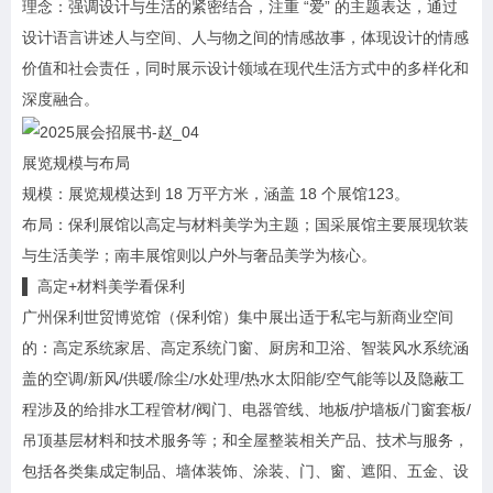
理念：强调设计与生活的紧密结合，注重 “爱” 的主题表达，通过
设计语言讲述人与空间、人与物之间的情感故事，体现设计的情感
价值和社会责任，同时展示设计领域在现代生活方式中的多样化和
深度融合。
展览规模与布局
规模：展览规模达到 18 万平方米，涵盖 18 个展馆123。
布局：保利展馆以高定与材料美学为主题；国采展馆主要展现软装
与生活美学；南丰展馆则以户外与奢品美学为核心。
▌ 高定+材料美学看保利
广州保利世贸博览馆（保利馆）集中展出适于私宅与新商业空间
的：高定系统家居、高定系统门窗、厨房和卫浴、智装风水系统涵
盖的空调/新风/供暖/除尘/水处理/热水太阳能/空气能等以及隐蔽工
程涉及的给排水工程管材/阀门、电器管线、地板/护墙板/门窗套板/
吊顶基层材料和技术服务等；和全屋整装相关产品、技术与服务，
包括各类集成定制品、墙体装饰、涂装、门、窗、遮阳、五金、设