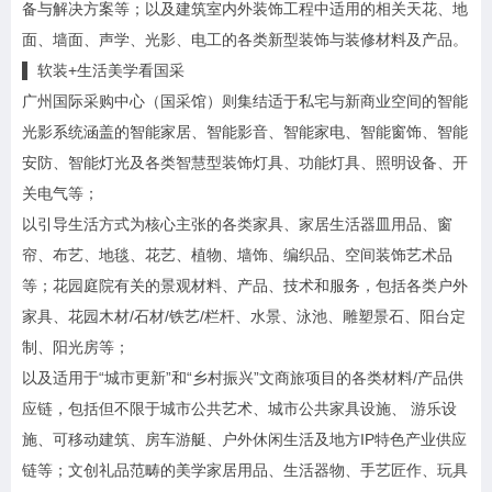
备与解决方案等；以及建筑室内外装饰工程中适用的相关天花、地
面、墙面、声学、光影、电工的各类新型装饰与装修材料及产品。
▌ 软装+生活美学看国采
广州国际采购中心（国采馆）则集结适于私宅与新商业空间的智能
光影系统涵盖的智能家居、智能影音、智能家电、智能窗饰、智能
安防、智能灯光及各类智慧型装饰灯具、功能灯具、照明设备、开
关电气等；
以引导生活方式为核心主张的各类家具、家居生活器皿用品、窗
帘、布艺、地毯、花艺、植物、墙饰、编织品、空间装饰艺术品
等；花园庭院有关的景观材料、产品、技术和服务，包括各类户外
家具、花园木材/石材/铁艺/栏杆、水景、泳池、雕塑景石、阳台定
制、阳光房等；
以及适用于“城市更新”和“乡村振兴”文商旅项目的各类材料/产品供
应链，包括但不限于城市公共艺术、城市公共家具设施、 游乐设
施、可移动建筑、房车游艇、户外休闲生活及地方IP特色产业供应
链等；文创礼品范畴的美学家居用品、生活器物、手艺匠作、玩具