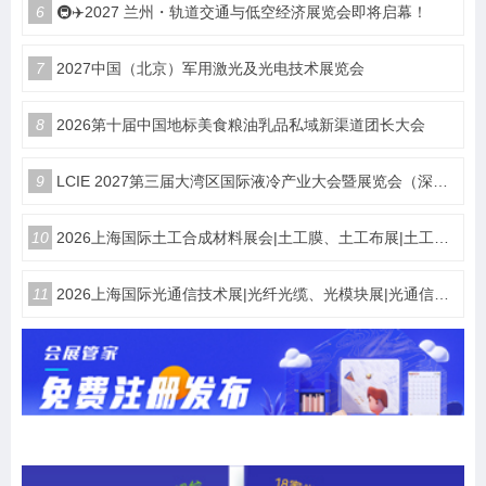
6
🚇✈️2027 兰州・轨道交通与低空经济展览会即将启幕！
7
2027中国（北京）军用激光及光电技术展览会
8
2026第十届中国地标美食粮油乳品私域新渠道团长大会
9
LCIE 2027第三届大湾区国际液冷产业大会暨展览会（深圳）
10
2026上海国际土工合成材料展会|土工膜、土工布展|土工合成材料仪器、设备展览会
11
2026上海国际光通信技术展|光纤光缆、光模块展|光通信设备展览会