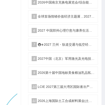
4
2026中国南京充换电展览会/综合能源服务站博览会
5
全球首场情绪价值经济主题展，2027郑州国际情绪价值经济博览会
6
2027 中国郑州心理疗愈与康养生活产业博览会
7
🚇✈️2027 兰州・轨道交通与低空经济展览会即将启幕！
8
2027中国（北京）军用激光及光电技术展览会
9
2026第十届中国地标美食粮油乳品私域新渠道团长大会
10
LCIE 2027第三届大湾区国际液冷产业大会暨展览会（深圳）
11
2026上海国际土工合成材料展会|土工膜、土工布展|土工合成材料仪器、设备展览会