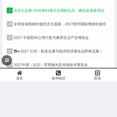
3
北京礼品展-2026第54届北京国际礼品、赠品及家庭用品展览会
4
全球首场情绪价值经济主题展，2027郑州国际情绪价值经济博览会
5
2027 中国郑州心理疗愈与康养生活产业博览会
6
🚇✈️2027 兰州・轨道交通与低空经济展览会即将启幕！
7
2027中国（北京）军用激光及光电技术展览会
首页
咨询电话
置顶
8
2026第十届中国地标美食粮油乳品私域新渠道团长大会
9
LCIE 2027第三届大湾区国际液冷产业大会暨展览会（深圳）
10
2026上海国际土工合成材料展会|土工膜、土工布展|土工合成材料仪器、设备展览会