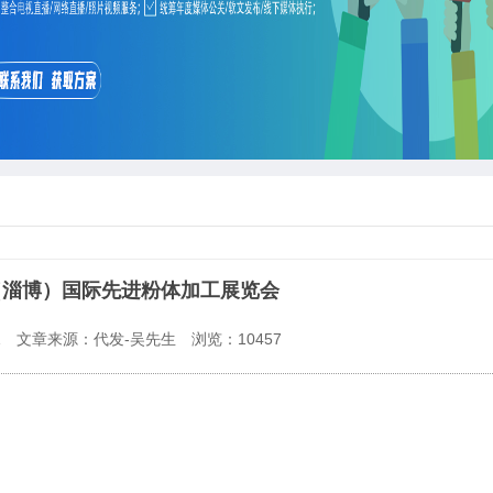
国（淄博）国际先进粉体加工展览会
1
文章来源：代发-吴先生
浏览：
10457