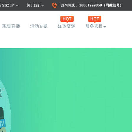
展管家矩阵
关于我们
咨询热线：
18001999868（同微信号）
现场直播
活动专题
媒体资源
服务项目