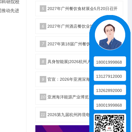
和科研院校
5
2027年广州餐饮食材展会5月20日召开
同推动先进
6
2027年广州酒店餐饮业博览会|广州餐博会
7
2027年第18届广州餐饮食材展览会
8
具身智能展|2026杭州人形机器人展|仿生机器人展5月启幕
18001999868
13127912000
9
官宣：2026年亚洲深海开发与海底作业装备博览交易会
13262892000
10
亚洲海洋能源产业博览交易会2026年12月18日举办
18001999868
11
2026第九届杭州跨境电商生态展10月25日启幕