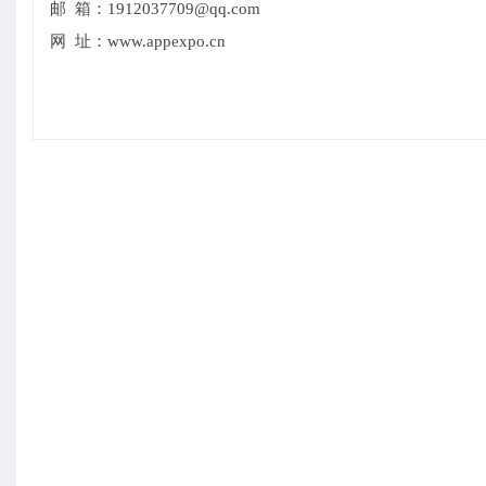
邮 箱：1912037709@qq.com
网 址：www.appexpo.cn