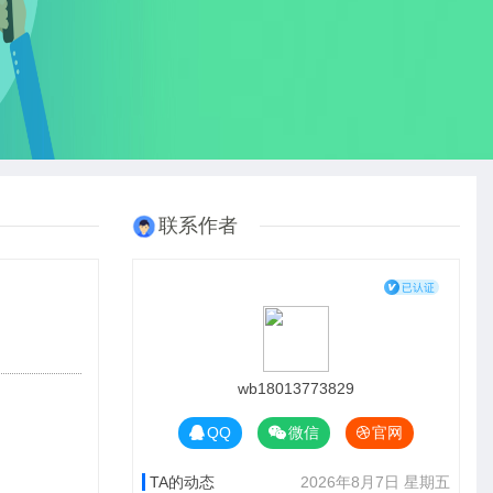
联系作者
wb18013773829
QQ
微信
官网
TA的动态
2026年8月7日 星期五