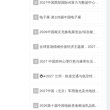
4
2027中国西部国际AI算力与数据中心液冷产业展览会
5
电子展-第109届中国电子展
6
2026中国南京充换电展览会/综合能源服务站博览会
7
全球首场情绪价值经济主题展，2027郑州国际情绪价值经济博览会
8
2027 中国郑州心理疗愈与康养生活产业博览会
9
🚇✈️2027 兰州・轨道交通与低空经济展览会即将启幕！
10
2027中国（北京）军用激光及光电技术展览会
11
2026第十届中国地标美食粮油乳品私域新渠道团长大会