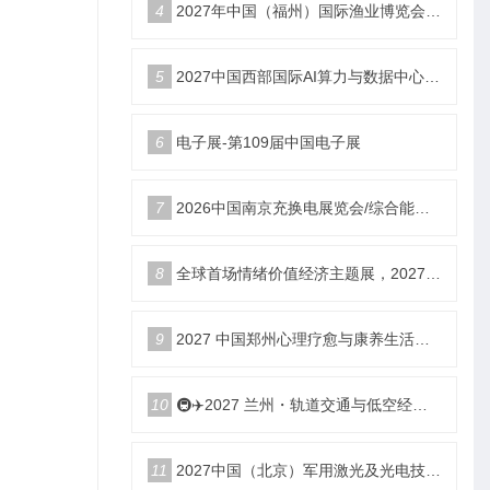
4
2027年中国（福州）国际渔业博览会|福州渔博会
5
2027中国西部国际AI算力与数据中心液冷产业展览会
6
电子展-第109届中国电子展
7
2026中国南京充换电展览会/综合能源服务站博览会
8
全球首场情绪价值经济主题展，2027郑州国际情绪价值经济博览会
9
2027 中国郑州心理疗愈与康养生活产业博览会
10
🚇✈️2027 兰州・轨道交通与低空经济展览会即将启幕！
11
2027中国（北京）军用激光及光电技术展览会